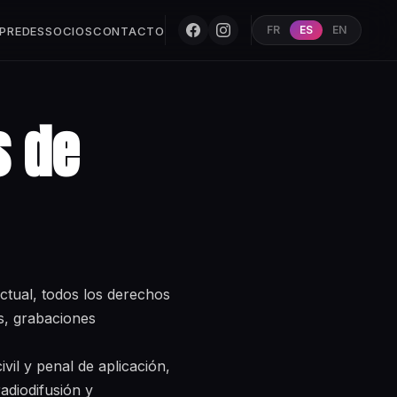
FR
ES
EN
P
REDES
SOCIOS
CONTACTO
s de
ectual, todos los derechos
as, grabaciones
vil y penal de aplicación,
radiodifusión y