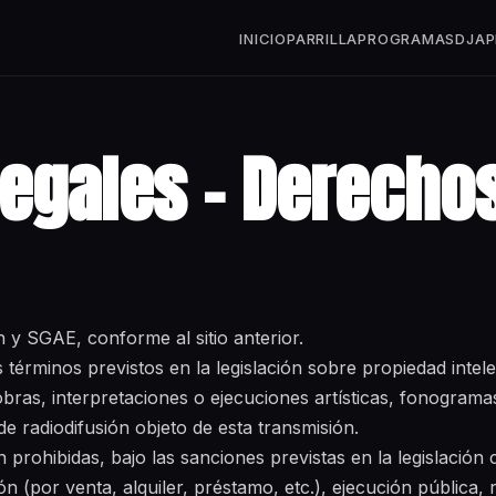
INICIO
PARRILLA
PROGRAMAS
DJ
AP
legales – Derecho
n y SGAE, conforme al sitio anterior.
términos previstos en la legislación sobre propiedad intel
 obras, interpretaciones o ejecuciones artísticas, fonogram
de radiodifusión objeto de esta transmisión.
prohibidas, bajo las sanciones previstas en la legislación ci
ón (por venta, alquiler, préstamo, etc.), ejecución pública, 